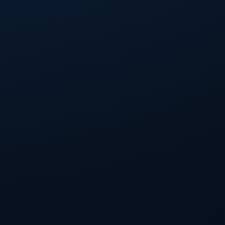
论
依
联系我们
，
败
029-7043715
邮箱:
admin@hdydq.cn
败
，
球