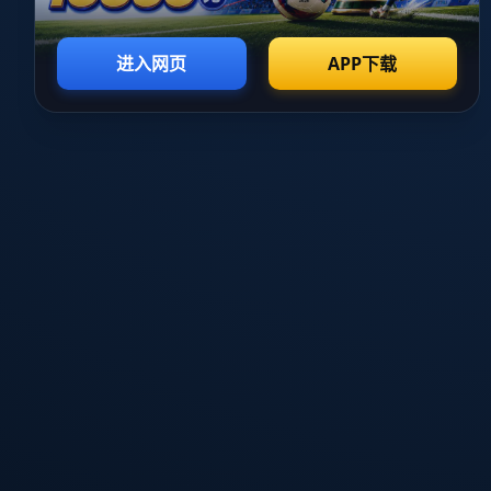
在足球世界中，不败纪录总是令人热血沸腾的话题
史，书写属于自己的传奇。今天，我们将聚焦于本
投向勒沃库森（药厂），期待他们在本赛季创造新
尤文图斯43场不败：意
提到本世纪欧洲联赛的不败纪录，尤文图斯无疑是绕不