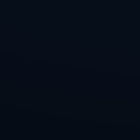
不败纪录背后的意义：不
不败纪录之所以如此引人注目，不仅仅是因为数字
球员体能、心理以及教练团队策略的考验。无论是
致的追求。对于勒沃库森而言，若能在本赛季延续
写。
挑战与机遇并存：药厂的
当然，创造不败纪录的道路从来不会一帆风顺。勒
成为隐患。但正如尤文和阿森纳的成功所证明，只
或许正是他们冲击历史的关键。球迷们翘首以盼，
分享:
需求表单