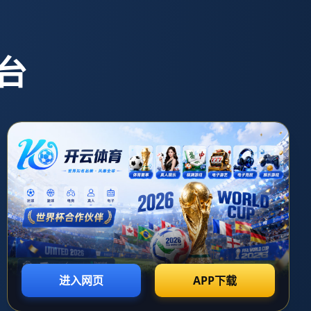
立即咨询
势
团队介绍
问题答疑
新闻咨询
联系我们