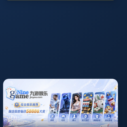
搜索
栏目导航
关于我们
服务优势
团队介绍
问题答疑
新闻资讯
联系我们