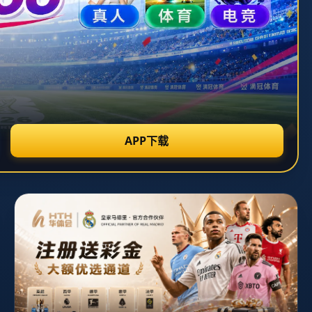
欧洲顶级联赛不败纪录：尤文43场领跑
尤文43场领跑