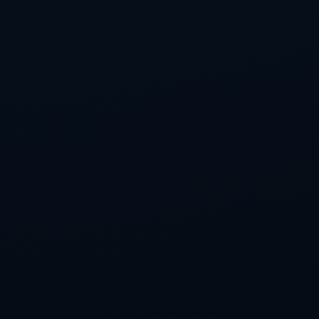
对
极
改
能
，